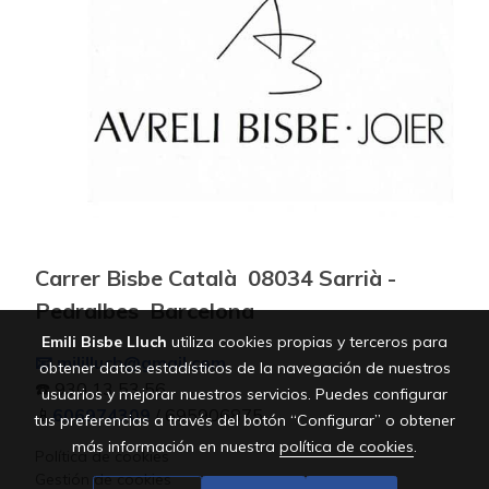
Carrer Bisbe Català 08034 Sarrià -
Pedralbes Barcelona
Emili Bisbe Lluch
utiliza cookies propias y terceros para
📧 mililluch@gmail.com
obtener datos estadísticos de la navegación de nuestros
☎️ 930 13 53 56
usuarios y mejorar nuestros servicios. Puedes configurar
📱
606974309
/ 695906875
tus preferencias a través del botón “Configurar” o obtener
más información en nuestra
política de cookies
.
Política de cookies
Gestión de cookies