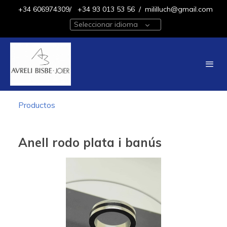
+34 606974309/
+34 93 013 53 56
/
mililluch@gmail.com
Seleccionar idioma
Productos
Anell rodo plata i banús