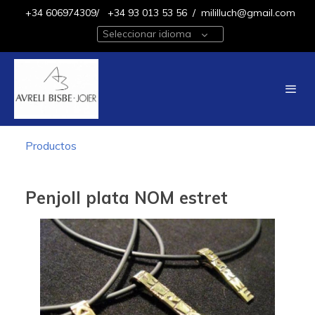
+34 606974309/
+34 93 013 53 56
/
mililluch@gmail.com
Seleccionar idioma
Productos
Penjoll plata NOM estret