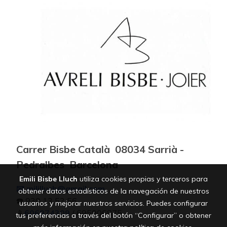
Carrer Bisbe Català 08034 Sarrià -
Pedralbes Barcelona
Emili Bisbe Lluch
utiliza cookies propias y terceros para
📧 mililluch@gmail.com
obtener datos estadísticos de la navegación de nuestros
☎️ 930 13 53 56
usuarios y mejorar nuestros servicios. Puedes configurar
📱
606974309
/ 695906875
tus preferencias a través del botón “Configurar” o obtener