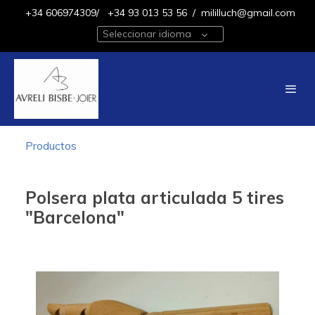
+34 606974309/
+34 93 013 53 56
/
mililluch@gmail.com
Seleccionar idioma
Productos
Polsera plata articulada 5 tires
"Barcelona"