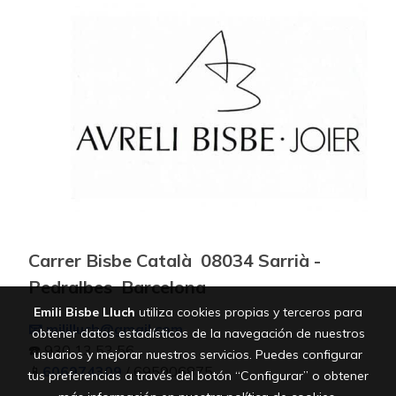
Carrer Bisbe Català 08034 Sarrià -
Pedralbes Barcelona
Emili Bisbe Lluch
utiliza cookies propias y terceros para
📧 mililluch@gmail.com
obtener datos estadísticos de la navegación de nuestros
☎️ 930 13 53 56
usuarios y mejorar nuestros servicios. Puedes configurar
📱
606974309
/ 695906875
tus preferencias a través del botón “Configurar” o obtener